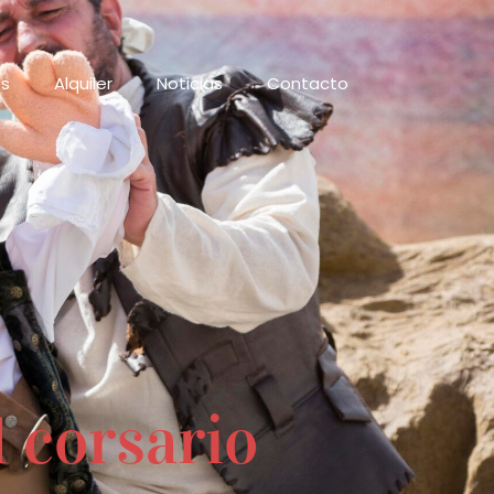
os
Alquiler
Noticias
Contacto
 corsario