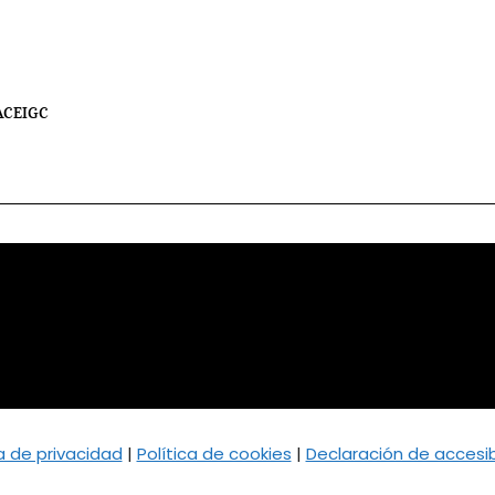
 ACEIGC
ca de privacidad
|
Política de cookies
|
Declaración de accesib