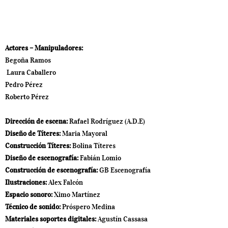
Actores – M
anipuladores:
Begoña Ramos
Laura Caballero
Pedro Pérez
Roberto Pérez
Direcci
ó
n de escena:
Rafael Rodríguez (A.D.E)
Dise
ñ
o de T
í
teres:
Maria Mayoral
Construcci
ó
n T
í
teres:
Bolina Títeres
Dise
ñ
o de escenograf
í
a:
Fabián Lomio
Construcci
ó
n de escenograf
í
a:
GB Escenografía
Ilustraciones
:
Alex Falcón
Espacio sonoro:
Ximo Martínez
T
é
cnico de sonido:
Próspero Medina
Materiales soportes digitales:
Agustín Cassasa