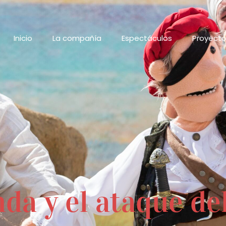
Inicio
La compañía
Espectáculos
Proyect
da y el ataque del