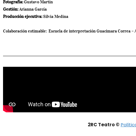
Fotograf
í
a:
Gustavo Martín
Gesti
ó
n:
Arianna García
Producci
ó
n ejecutiva:
Silvia Medina
Colaboración estimable: Escuela de interpretación Guacimara Correa –
2RC Teatro ©
Políti