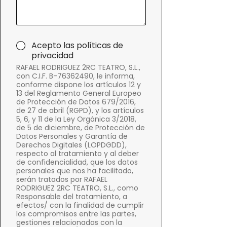
e
a
o
j
*
e
A
Acepto las políticas de
c
privacidad
e
RAFAEL RODRIGUEZ 2RC TEATRO, S.L.,
p
con C.I.F. B-76362490, le informa,
t
conforme dispone los artículos 12 y
o
13 del Reglamento General Europeo
l
de Protección de Datos 679/2016,
de 27 de abril (RGPD), y los artículos
a
5, 6, y 11 de la Ley Orgánica 3/2018,
p
de 5 de diciembre, de Protección de
o
Datos Personales y Garantía de
l
Derechos Digitales (LOPDGDD),
í
respecto al tratamiento y al deber
t
de confidencialidad, que los datos
i
personales que nos ha facilitado,
c
serán tratados por RAFAEL
RODRIGUEZ 2RC TEATRO, S.L., como
a
Responsable del tratamiento, a
d
efectos/ con la finalidad de cumplir
e
los compromisos entre las partes,
p
gestiones relacionadas con la