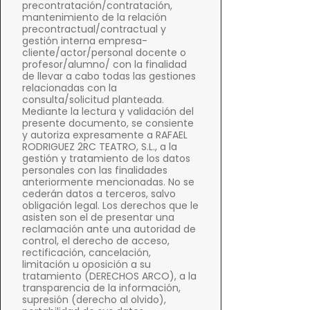
r
precontratación/contratación,
i
mantenimiento de la relación
v
precontractual/contractual y
a
gestión interna empresa-
c
cliente/actor/personal docente o
profesor/alumno/ con la finalidad
i
de llevar a cabo todas las gestiones
d
relacionadas con la
a
consulta/solicitud planteada.
d
Mediante la lectura y validación del
*
presente documento, se consiente
y autoriza expresamente a RAFAEL
RODRIGUEZ 2RC TEATRO, S.L., a la
gestión y tratamiento de los datos
personales con las finalidades
anteriormente mencionadas. No se
cederán datos a terceros, salvo
obligación legal. Los derechos que le
asisten son el de presentar una
reclamación ante una autoridad de
control, el derecho de acceso,
rectificación, cancelación,
limitación u oposición a su
tratamiento (DERECHOS ARCO), a la
transparencia de la información,
supresión (derecho al olvido),